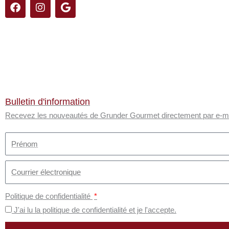
F
I
G
a
n
o
c
s
o
e
t
g
b
a
l
o
g
e
o
r
k
a
m
Bulletin d'information
Recevez les nouveautés de Grunder Gourmet directement par e-ma
Politique de confidentialité
J'ai lu la politique de confidentialité et je l'accepte.