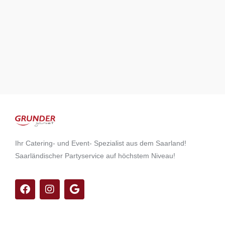
Ihr Catering- und Event- Spezialist aus dem Saarland!
Saarländischer Partyservice auf höchstem Niveau!
F
I
G
a
n
o
c
s
o
e
t
g
b
a
l