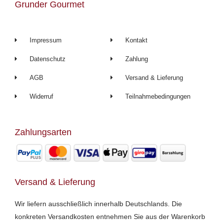
Grunder Gourmet
o
g
e
o
r
k
a
m
Impressum
Kontakt
Datenschutz
Zahlung
AGB
Versand & Lieferung
Widerruf
Teilnahmebedingungen
Zahlungsarten
Versand & Lieferung
Wir liefern ausschließlich innerhalb Deutschlands. Die
konkreten Versandkosten entnehmen Sie aus der Warenkorb