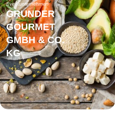
Eventunternehmen
GRUNDER
GOURMET
GMBH & CO.
KG