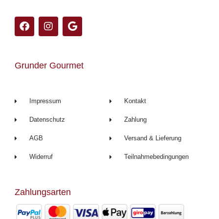
F
I
G
a
n
o
c
s
o
e
t
g
b
a
l
Grunder Gourmet
o
g
e
o
r
k
a
m
Impressum
Kontakt
Datenschutz
Zahlung
AGB
Versand & Lieferung
Widerruf
Teilnahmebedingungen
Zahlungsarten