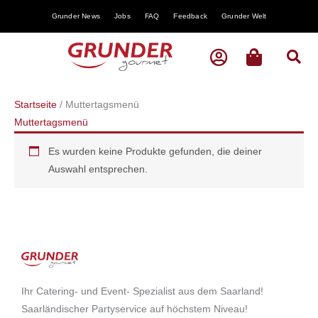
Zum
Grunder News
Jobs
FAQ
Feedback
Grunder Welt
Inhalt
springen
Startseite
/ Muttertagsmenü
Muttertagsmenü
Es wurden keine Produkte gefunden, die deiner
Auswahl entsprechen.
Ihr Catering- und Event- Spezialist aus dem Saarland!
Saarländischer Partyservice auf höchstem Niveau!